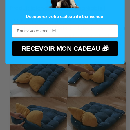
Produit joignant l'utile à l'agréable !
Découvrez votre cadeau de bienvenue
Outre son design qui tape à l'œil, ce
lit
multifonction
est facile à déployer. On peut à la
fois l'utiliser comme lit, tapis ou coussin. Si vous
n'avez pas assez de place chez vous, cet article
RECEVOIR MON CADEAU 🎁
vous est fortement recommandé.