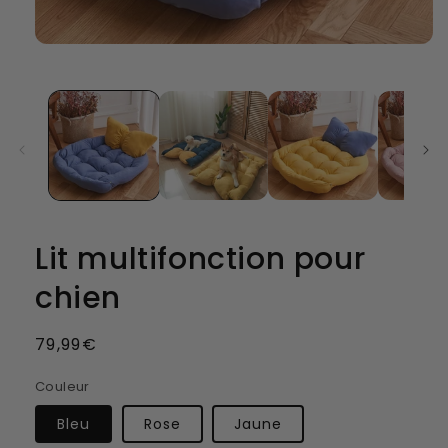
Lit multifonction pour
chien
Prix
79,99€
habituel
Couleur
Bleu
Rose
Jaune