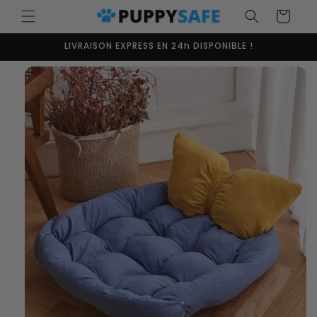
et
passer
Panier
au
contenu
LIVRAISON EXPRESS EN 24h DISPONIBLE !
Passer aux
informations
produits